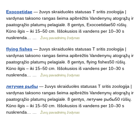
Exocoetidae
— žuvys skraiduolės statusas T sritis zoologija |
vardynas taksono rangas šeima apibrėžtis Vandenynų atogrąžų ir
paatogrąžio platumų pelagialė. 8 gentys, Exocoetidae50 rūšių.
Kūno ilgis – iki 15–50 cm. Iššokusios iš vandens per 10–30 s
nuskrenda… …
Žuvų pavadinimų žodynas
flying fishes
— žuvys skraiduolės statusas T sritis zoologija |
vardynas taksono rangas šeima apibrėžtis Vandenynų atogrąžų ir
paatogrąžio platumų pelagialė. 8 gentys, flying fishes50 rūšių.
Kūno ilgis – iki 15–50 cm. Iššokusios iš vandens per 10–30 s
nuskrenda… …
Žuvų pavadinimų žodynas
летучие рыбы
— žuvys skraiduolės statusas T sritis zoologija |
vardynas taksono rangas šeima apibrėžtis Vandenynų atogrąžų ir
paatogrąžio platumų pelagialė. 8 gentys, летучие рыбы50 rūšių.
Kūno ilgis – iki 15–50 cm. Iššokusios iš vandens per 10–30 s
nuskrenda… …
Žuvų pavadinimų žodynas