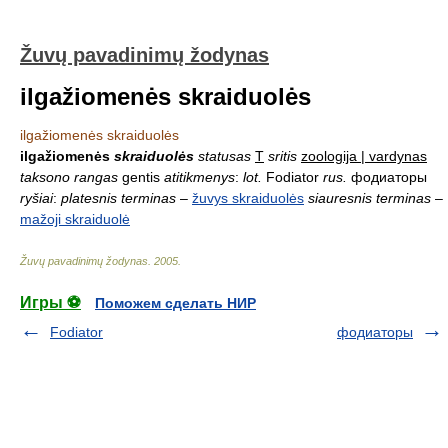
Žuvų pavadinimų žodynas
ilgažiomenės skraiduolės
ilgažiomenės skraiduolės
ilgažiomenės
skraiduolės
statusas
T
sritis
zoologija | vardynas
taksono rangas
gentis
atitikmenys
:
lot.
Fodiator
rus.
фодиаторы
ryšiai
:
platesnis terminas
–
žuvys skraiduolės
siauresnis terminas
–
mažoji skraiduolė
Žuvų pavadinimų žodynas
.
2005
.
Игры ⚽
Поможем сделать НИР
Fodiator
фодиаторы