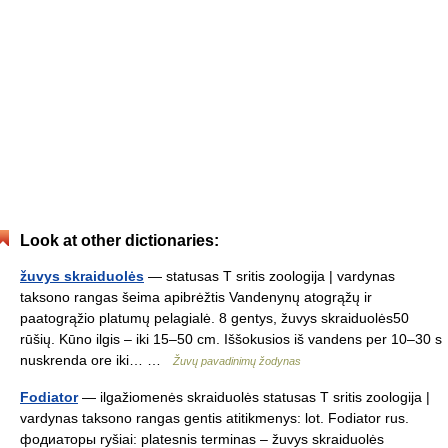
Look at other dictionaries:
žuvys skraiduolės
— statusas T sritis zoologija | vardynas
taksono rangas šeima apibrėžtis Vandenynų atogrąžų ir
paatogrąžio platumų pelagialė. 8 gentys, žuvys skraiduolės50
rūšių. Kūno ilgis – iki 15–50 cm. Iššokusios iš vandens per 10–30 s
nuskrenda ore iki… …
Žuvų pavadinimų žodynas
Fodiator
— ilgažiomenės skraiduolės statusas T sritis zoologija |
vardynas taksono rangas gentis atitikmenys: lot. Fodiator rus.
фодиаторы ryšiai: platesnis terminas – žuvys skraiduolės