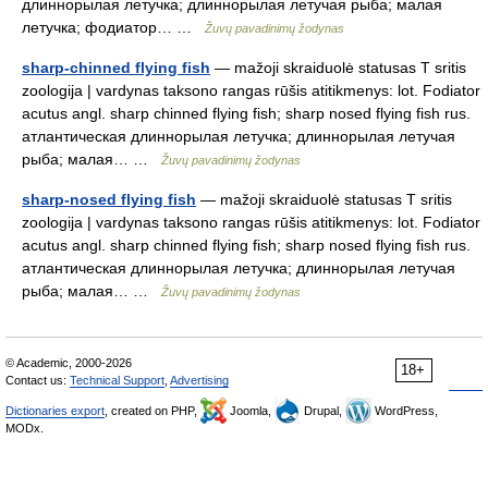
длиннорылая летучка; длиннорылая летучая рыба; малая
летучка; фодиатор… …
Žuvų pavadinimų žodynas
sharp-chinned flying fish
— mažoji skraiduolė statusas T sritis
zoologija | vardynas taksono rangas rūšis atitikmenys: lot. Fodiator
acutus angl. sharp chinned flying fish; sharp nosed flying fish rus.
атлантическая длиннорылая летучка; длиннорылая летучая
рыба; малая… …
Žuvų pavadinimų žodynas
sharp-nosed flying fish
— mažoji skraiduolė statusas T sritis
zoologija | vardynas taksono rangas rūšis atitikmenys: lot. Fodiator
acutus angl. sharp chinned flying fish; sharp nosed flying fish rus.
атлантическая длиннорылая летучка; длиннорылая летучая
рыба; малая… …
Žuvų pavadinimų žodynas
© Academic, 2000-2026
18+
Contact us:
Technical Support
,
Advertising
Dictionaries export
, created on PHP,
Joomla,
Drupal,
WordPress,
MODx.