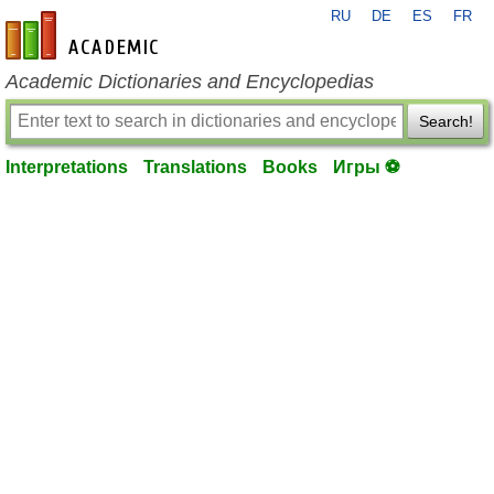
RU
DE
ES
FR
en-academic.com
Academic Dictionaries and Encyclopedias
Search!
Interpretations
Translations
Books
Игры ⚽