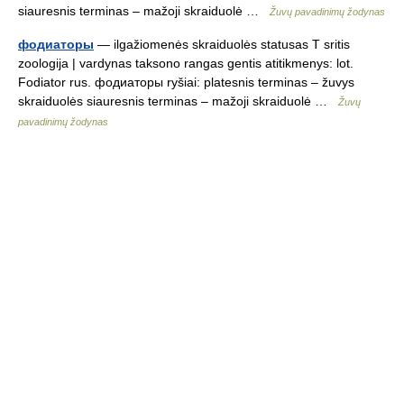
siauresnis terminas – mažoji skraiduolė …
Žuvų pavadinimų žodynas
фодиаторы
— ilgažiomenės skraiduolės statusas T sritis
zoologija | vardynas taksono rangas gentis atitikmenys: lot.
Fodiator rus. фодиаторы ryšiai: platesnis terminas – žuvys
skraiduolės siauresnis terminas – mažoji skraiduolė …
Žuvų
pavadinimų žodynas