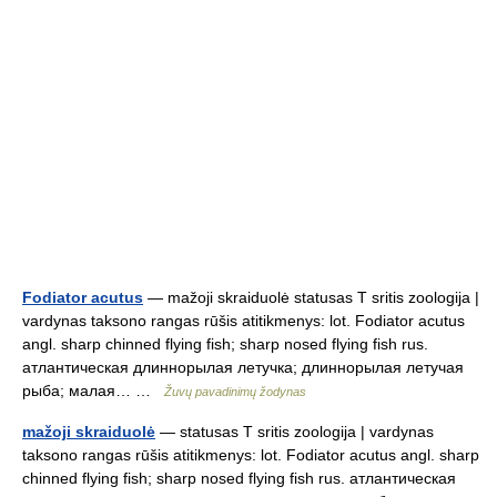
Fodiator acutus
— mažoji skraiduolė statusas T sritis zoologija |
vardynas taksono rangas rūšis atitikmenys: lot. Fodiator acutus
angl. sharp chinned flying fish; sharp nosed flying fish rus.
атлантическая длиннорылая летучка; длиннорылая летучая
рыба; малая… …
Žuvų pavadinimų žodynas
mažoji skraiduolė
— statusas T sritis zoologija | vardynas
taksono rangas rūšis atitikmenys: lot. Fodiator acutus angl. sharp
chinned flying fish; sharp nosed flying fish rus. атлантическая